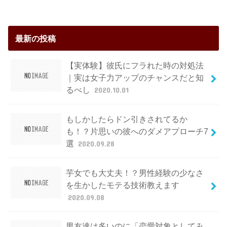
最新の投稿
【実体験】彼氏にフラれた時の対処法
｜実は女子力アップのチャンスだと知
るべし
2020.10.01
もしかしたらドン引きされてるか
も！？片思いの彼へのダメアプローチ7
選
2020.09.28
芋女でも大丈夫！？男性経験の少なさ
を生かしたモテる技術教えます
2020.09.08
男友達は多いのに「恋愛対象としてみ