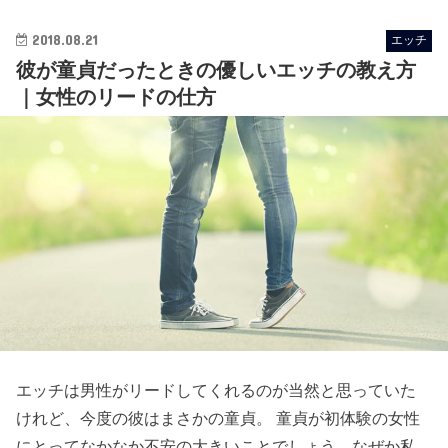
2018.08.21
エッチ
彼が童貞だったときの優しいエッチの教え方
｜女性のリードの仕方
エッチは男性がリードしてくれるのが当然と思っていた
けれど、今度の彼はまさかの童貞。 童貞が初体験の女性
にとってなかなか不安の大きいことでしょう。なぜか私