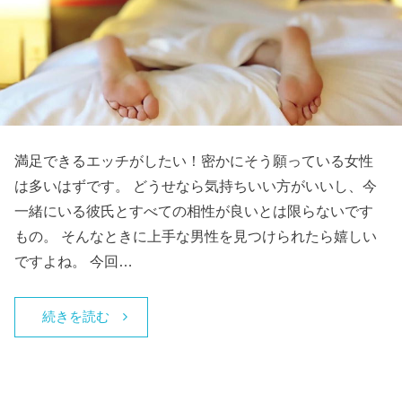
満足できるエッチがしたい！密かにそう願っている女性
は多いはずです。 どうせなら気持ちいい方がいいし、今
一緒にいる彼氏とすべての相性が良いとは限らないです
もの。 そんなときに上手な男性を見つけられたら嬉しい
ですよね。 今回…
続きを読む