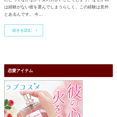
は経験がない彼を選んでしまうらしく、この経験は意外
とあるんです。 今…
続きを読む
恋愛アイテム