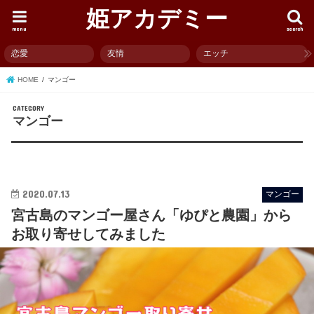
姫アカデミー
menu
search
恋愛
友情
エッチ
HOME
マンゴー
マンゴー
2020.07.13
マンゴー
宮古島のマンゴー屋さん「ゆぴと農園」から
お取り寄せしてみました