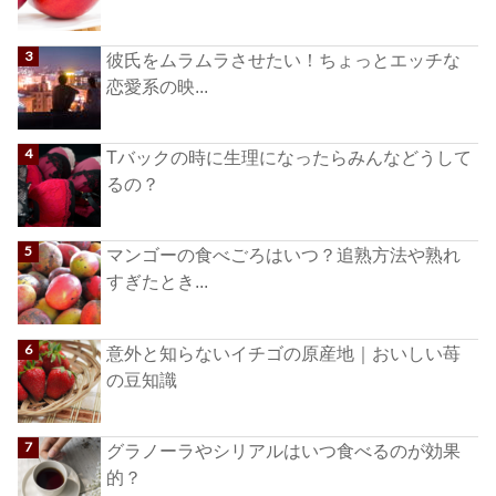
彼氏をムラムラさせたい！ちょっとエッチな
恋愛系の映...
Tバックの時に生理になったらみんなどうして
るの？
マンゴーの食べごろはいつ？追熟方法や熟れ
すぎたとき...
意外と知らないイチゴの原産地｜おいしい苺
の豆知識
グラノーラやシリアルはいつ食べるのが効果
的？