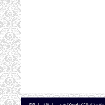
恋愛
友情
エッチ
©Copyright2026
姫アカデミ