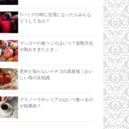
Tバックの時に生理になったらみんな
どうしてるの？
マンゴーの食べごろはいつ？追熟方法
や熟れすぎたとき...
意外と知らないイチゴの原産地｜おい
しい苺の豆知識
グラノーラやシリアルはいつ食べるの
が効果的？