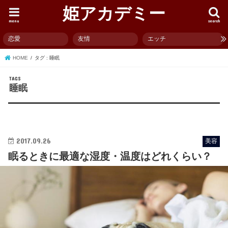
姫アカデミー
menu
search
恋愛
友情
エッチ
HOME
タグ : 睡眠
睡眠
2017.09.26
美容
眠るときに最適な湿度・温度はどれくらい？