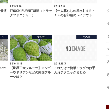
2019.3.14
2019.3.8
に最適
TRUCK FURNITURE（トラッ
【一人暮らしの風水】１Ｒ・
クファニチャー）
１Ｋのお部屋のレイアウト
ーラ
マンゴー
その他
2016.11.15
2018.12.3
はいつ
【世界三大フルーツ】マンゴ
これだけで簡単！ラグのお手
ーやドリアンなどの南国フル
入れテクニックまとめ
ーツは？