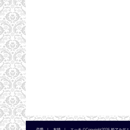
恋愛
友情
エッチ
©Copyright2026
姫アカデミ