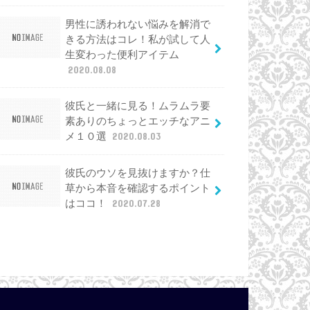
男性に誘われない悩みを解消で
きる方法はコレ！私が試して人
生変わった便利アイテム
2020.08.08
彼氏と一緒に見る！ムラムラ要
素ありのちょっとエッチなアニ
メ１０選
2020.08.03
彼氏のウソを見抜けますか？仕
草から本音を確認するポイント
はココ！
2020.07.28