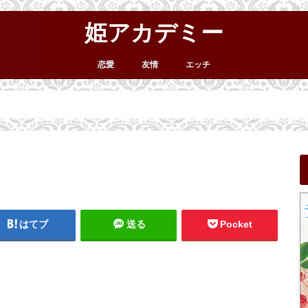
姫アカデミー
恋愛
友情
エッチ
はてブ
送る
Pocket