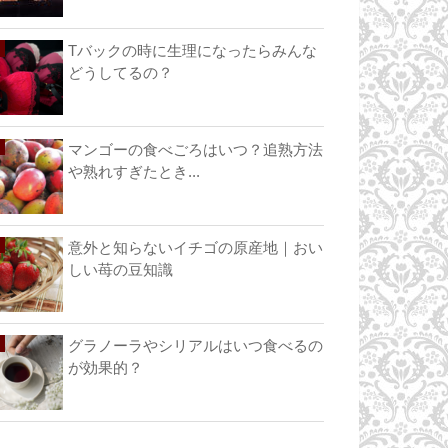
Tバックの時に生理になったらみんな
どうしてるの？
マンゴーの食べごろはいつ？追熟方法
や熟れすぎたとき...
意外と知らないイチゴの原産地｜おい
しい苺の豆知識
グラノーラやシリアルはいつ食べるの
が効果的？