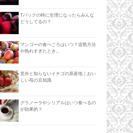
Tバックの時に生理になったらみんな
どうしてるの？
マンゴーの食べごろはいつ？追熟方法
や熟れすぎたとき...
意外と知らないイチゴの原産地｜おい
しい苺の豆知識
グラノーラやシリアルはいつ食べるの
が効果的？