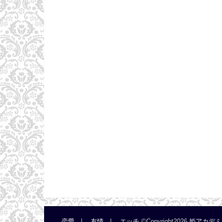
恋愛
友情
エッチ
©Copyright2026
姫アカデミ