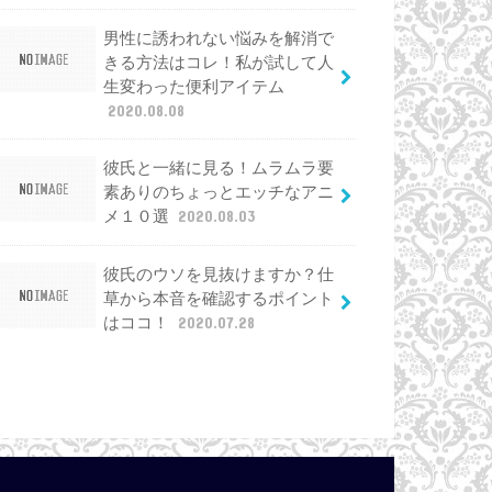
男性に誘われない悩みを解消で
きる方法はコレ！私が試して人
生変わった便利アイテム
2020.08.08
彼氏と一緒に見る！ムラムラ要
素ありのちょっとエッチなアニ
メ１０選
2020.08.03
彼氏のウソを見抜けますか？仕
草から本音を確認するポイント
はココ！
2020.07.28