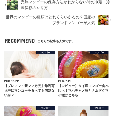
完熟マンゴーの保存方法がわからない時の冷蔵・冷
凍保存のやり方
世界のマンゴーの種類はどれくらいあるの？国産の
ブランドマンゴーが人気
RECOMMEND
こちらの記事も人気です。
マンゴー
マンゴー
2016.12.22
2017.7.19
【プレママ・新ママ必見】母乳育
【レビュー】タイ産マンゴー食べ
児中にマンゴーを食べても問題な
比べ！マハチャノ種とナムドクマ
いか？
イ種はどちら…
マンゴー
マンゴー