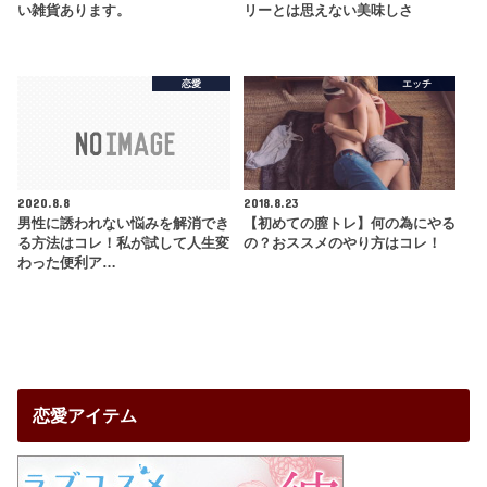
い雑貨あります。
リーとは思えない美味しさ
恋愛
エッチ
2020.8.8
2018.8.23
男性に誘われない悩みを解消でき
【初めての膣トレ】何の為にやる
る方法はコレ！私が試して人生変
の？おススメのやり方はコレ！
わった便利ア…
恋愛アイテム