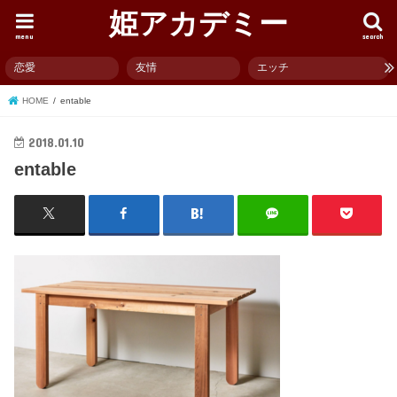
姫アカデミー
menu
search
恋愛
友情
エッチ
HOME
entable
2018.01.10
entable