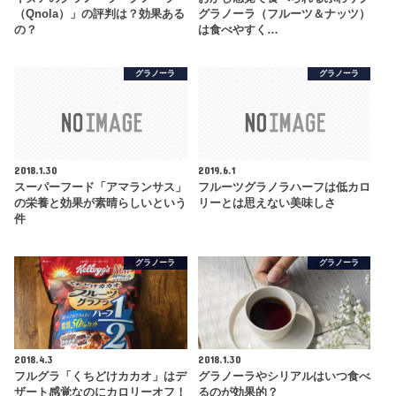
（Qnola）」の評判は？効果ある
グラノーラ（フルーツ＆ナッツ）
の？
は食べやすく…
グラノーラ
グラノーラ
2018.1.30
2019.6.1
スーパーフード「アマランサス」
フルーツグラノラハーフは低カロ
の栄養と効果が素晴らしいという
リーとは思えない美味しさ
件
グラノーラ
グラノーラ
2018.4.3
2018.1.30
フルグラ「くちどけカカオ」はデ
グラノーラやシリアルはいつ食べ
ザート感覚なのにカロリーオフ！
るのが効果的？