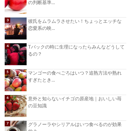
の判断基準...
彼氏をムラムラさせたい！ちょっとエッチな
恋愛系の映...
Tバックの時に生理になったらみんなどうして
るの？
マンゴーの食べごろはいつ？追熟方法や熟れ
すぎたとき...
意外と知らないイチゴの原産地｜おいしい苺
の豆知識
グラノーラやシリアルはいつ食べるのが効果