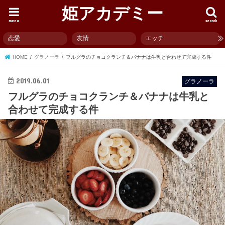
姫アカデミー
menu
search
恋愛
友情
エッチ
HOME
グラノーラ
フルグラのチョコクランチ＆バナナは牛乳と合わせて完成する件
2019.06.01
グラノーラ
フルグラのチョコクランチ＆バナナは牛乳と
合わせて完成する件