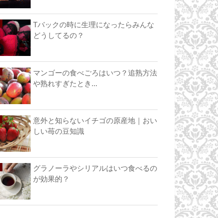
Tバックの時に生理になったらみんな
どうしてるの？
マンゴーの食べごろはいつ？追熟方法
や熟れすぎたとき...
意外と知らないイチゴの原産地｜おい
しい苺の豆知識
グラノーラやシリアルはいつ食べるの
が効果的？