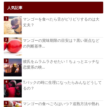
人気記事
マンゴーを食べたら舌がピリピリするのは大
丈夫？
マンゴーの賞味期限の目安は？黒い斑点など
の判断基準...
彼氏をムラムラさせたい！ちょっとエッチな
恋愛系の映...
Tバックの時に生理になったらみんなどうして
るの？
マンゴーの食べごろはいつ？追熟方法や熟れ