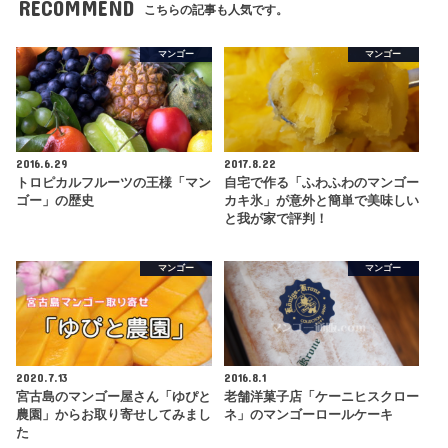
RECOMMEND
こちらの記事も人気です。
マンゴー
マンゴー
2016.6.29
2017.8.22
トロピカルフルーツの王様「マン
自宅で作る「ふわふわのマンゴー
ゴー」の歴史
カキ氷」が意外と簡単で美味しい
と我が家で評判！
マンゴー
マンゴー
2020.7.13
2016.8.1
宮古島のマンゴー屋さん「ゆぴと
老舗洋菓子店「ケーニヒスクロー
農園」からお取り寄せしてみまし
ネ」のマンゴーロールケーキ
た