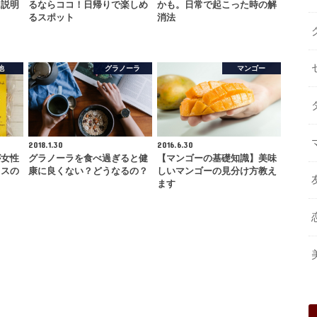
に説明
るならココ！日帰りで楽しめ
かも。日常で起こった時の解
るスポット
消法
他
グラノーラ
マンゴー
2018.1.30
2016.6.30
が女性
グラノーラを食べ過ぎると健
【マンゴーの基礎知識】美味
ィスの
康に良くない？どうなるの？
しいマンゴーの見分け方教え
ます