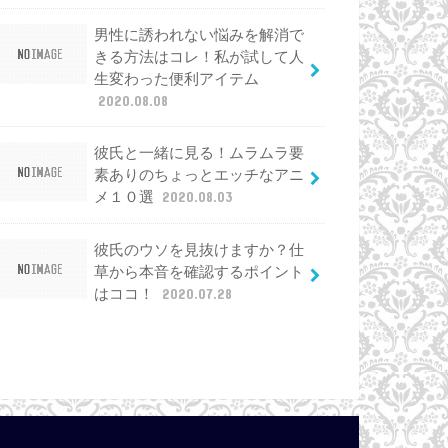
男性に誘われない悩みを解消で
きる方法はコレ！私が試して人
生変わった便利アイテム
2020.08.08
彼氏と一緒に見る！ムラムラ要
素ありのちょっとエッチなアニ
メ１０選
2020.08.03
彼氏のウソを見抜けますか？仕
草から本音を確認するポイント
はココ！
2020.07.28