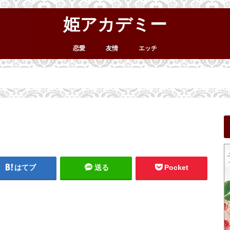
姫アカデミー
恋愛
友情
エッチ
はてブ
送る
Pocket