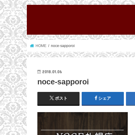
HOME
noce-sapporoi
2018.01.06
noce-sapporoi
ポスト
シェア