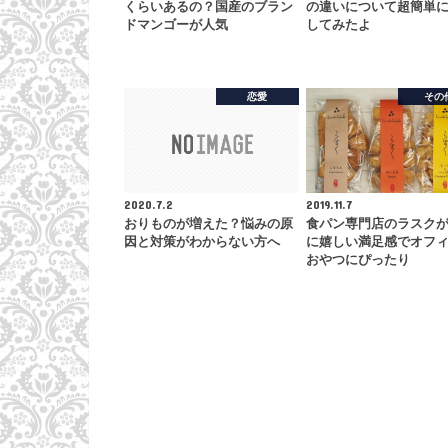
くらいあるの？国産のブラン
の違いについて超簡単
ドマンゴーが人気
してみたよ
恋愛
その
2020.7.2
2019.11.7
おりものが増えた？悩みの原
食パン専門店のラスク
因と対策がわからない方へ
に嬉しい満足感でオフ
おやつにぴったり