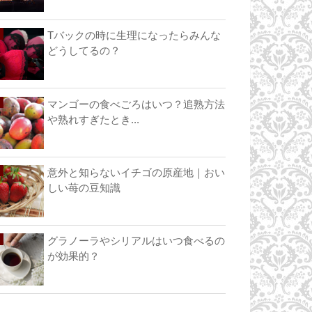
Tバックの時に生理になったらみんな
どうしてるの？
マンゴーの食べごろはいつ？追熟方法
や熟れすぎたとき...
意外と知らないイチゴの原産地｜おい
しい苺の豆知識
グラノーラやシリアルはいつ食べるの
が効果的？