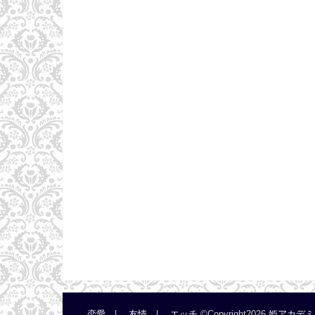
恋愛
友情
エッチ
©Copyright2026
姫アカデミ