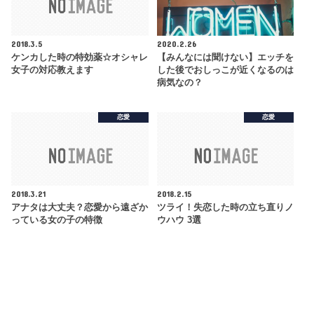
2018.3.5
2020.2.26
ケンカした時の特効薬☆オシャレ
【みんなには聞けない】エッチを
女子の対応教えます
した後でおしっこが近くなるのは
病気なの？
恋愛
恋愛
2018.3.21
2018.2.15
アナタは大丈夫？恋愛から遠ざか
ツライ！失恋した時の立ち直りノ
っている女の子の特徴
ウハウ 3選