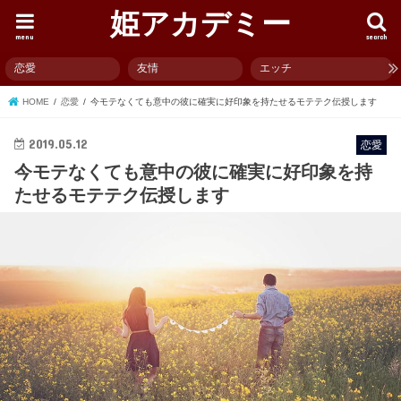
姫アカデミー
menu
search
恋愛
友情
エッチ
HOME
恋愛
今モテなくても意中の彼に確実に好印象を持たせるモテテク伝授します
2019.05.12
恋愛
今モテなくても意中の彼に確実に好印象を持
たせるモテテク伝授します