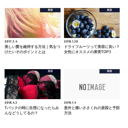
美容
美容
2017.3.4
2018.1.30
美しい髪を維持する方法｜気をつ
ドライフルーツって美容に良い？
けたいそのポイントとは
女性にオススメの果実TOP3
美容
美容
2018.4.3
2018.1.4
Tバックの時に生理になったらみ
意外と痛いささくれの原因と予防
んなどうしてるの？
方法