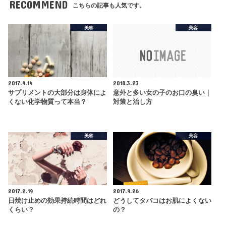
RECOMMEND
こちらの記事も人気です。
美容
美容
2017.9.14
2018.3.23
サプリメントの大部分は身体によ
意外と多い女の子のお口の臭い｜
くない化学物質って本当？
対策と治し方
美容
美容
2017.2.19
2017.9.26
日焼け止めの効果持続時間はどれ
どうしてタバコはお肌によくない
くらい？
の？