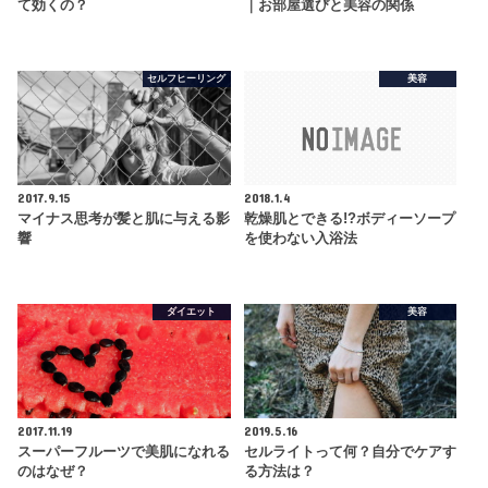
て効くの？
｜お部屋選びと美容の関係
セルフヒーリング
美容
2017.9.15
2018.1.4
マイナス思考が髪と肌に与える影
乾燥肌とできる!?ボディーソープ
響
を使わない入浴法
ダイエット
美容
2017.11.19
2019.5.16
スーパーフルーツで美肌になれる
セルライトって何？自分でケアす
のはなぜ？
る方法は？