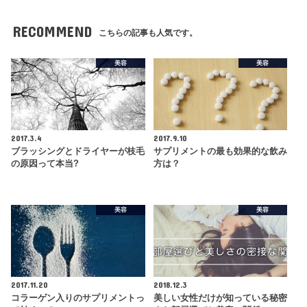
RECOMMEND
こちらの記事も人気です。
美容
美容
2017.3.4
2017.9.10
ブラッシングとドライヤーが枝毛
サプリメントの最も効果的な飲み
の原因って本当?
方は？
美容
美容
2017.11.20
2018.12.3
コラーゲン入りのサプリメントっ
美しい女性だけが知っている秘密