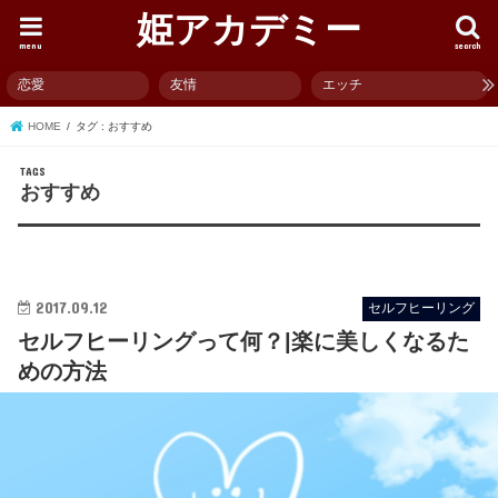
姫アカデミー
menu
search
恋愛
友情
エッチ
HOME
タグ : おすすめ
おすすめ
2017.09.12
セルフヒーリング
セルフヒーリングって何？|楽に美しくなるた
めの方法