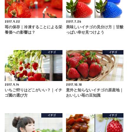
2017.9.22
2017.7.26
苺の保存｜冷凍することによる栄
美味しいイチゴの見分け方｜甘酸
養価への影響は？
っぱい幸せ見つけよう
イチゴ
イチゴ
2017.9.14
2017.10.18
いちご狩りはどこがいい？｜イチ
意外と知らないイチゴの原産地｜
ゴ園の選び方
おいしい苺の豆知識
イチゴ
イチゴ