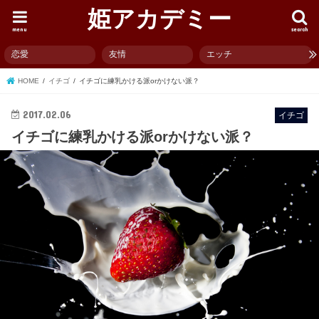
姫アカデミー
menu
search
恋愛
友情
エッチ
HOME
イチゴ
イチゴに練乳かける派orかけない派？
2017.02.06
イチゴ
イチゴに練乳かける派orかけない派？