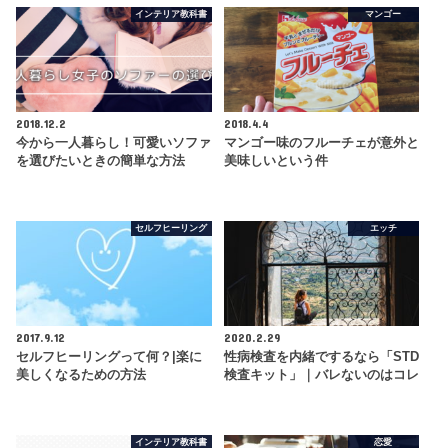
インテリア教科書
マンゴー
2018.12.2
2018.4.4
今から一人暮らし！可愛いソファ
マンゴー味のフルーチェが意外と
を選びたいときの簡単な方法
美味しいという件
セルフヒーリング
エッチ
2017.9.12
2020.2.29
セルフヒーリングって何？|楽に
性病検査を内緒でするなら「STD
美しくなるための方法
検査キット」｜バレないのはコレ
インテリア教科書
恋愛