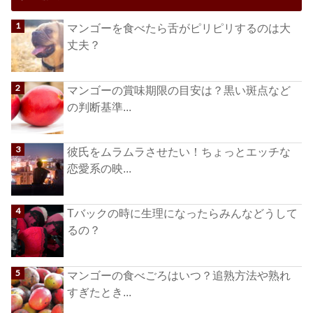
マンゴーを食べたら舌がピリピリするのは大
丈夫？
マンゴーの賞味期限の目安は？黒い斑点など
の判断基準...
彼氏をムラムラさせたい！ちょっとエッチな
恋愛系の映...
Tバックの時に生理になったらみんなどうして
るの？
マンゴーの食べごろはいつ？追熟方法や熟れ
すぎたとき...