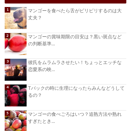
マンゴーを食べたら舌がピリピリするのは大
丈夫？
マンゴーの賞味期限の目安は？黒い斑点など
の判断基準...
彼氏をムラムラさせたい！ちょっとエッチな
恋愛系の映...
Tバックの時に生理になったらみんなどうして
るの？
マンゴーの食べごろはいつ？追熟方法や熟れ
すぎたとき...