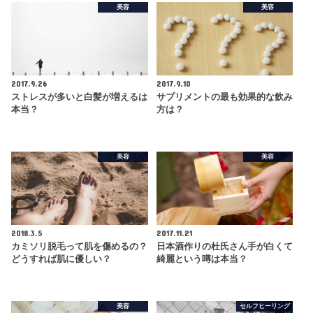
美容
美容
2017.9.26
2017.9.10
ストレスが多いと白髪が増えるは
サプリメントの最も効果的な飲み
本当？
方は？
美容
美容
2018.3.5
2017.11.21
カミソリ脱毛って肌を傷めるの？
日本酒作りの杜氏さん手が白くて
どうすれば肌に優しい？
綺麗という噂は本当？
美容
セルフヒーリング