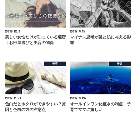
2018.12.3
2017.9.15
美しい女性だけが知っている秘密
マイナス思考が髪と肌に与える影
｜お部屋選びと美容の関係
響
美容
美容
2017.11.21
2017.9.26
色白だとホクロができやすい？原
オールインワン化粧水の利点｜子
因と色白の方の注意点
育てママに嬉しい