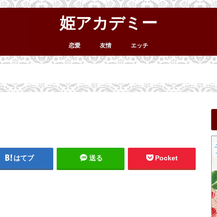
姫アカデミー
恋愛
友情
エッチ
はてブ
送る
Pocket