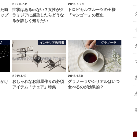
2020.7.2
2016.6.29
れた時
症状はあるorない？女性がク
トロピカルフルーツの王様
アップ
ラミジアに感染したらどうな
「マンゴー」の歴史
し
るか詳しく知りたい
ゴ
インテリア教科書
グラノーラ
2019.1.10
2018.1.30
rかけ
おしゃれなお部屋作りの必須
グラノーラやシリアルはいつ
アイテム「チェア」特集
食べるのが効果的？