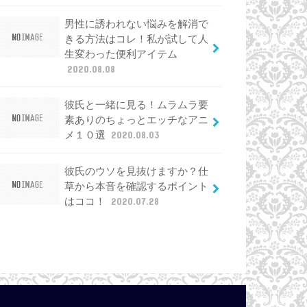
男性に誘われない悩みを解消で
きる方法はコレ！私が試して人
生変わった便利アイテム
2020.08.08
彼氏と一緒に見る！ムラムラ要
素ありのちょっとエッチなアニ
メ１０選
2020.08.03
彼氏のウソを見抜けますか？仕
草から本音を確認するポイント
はココ！
2020.07.28