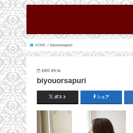
HOME
biyouorsapuri
2017.09.14
biyouorsapuri
ポスト
シェア