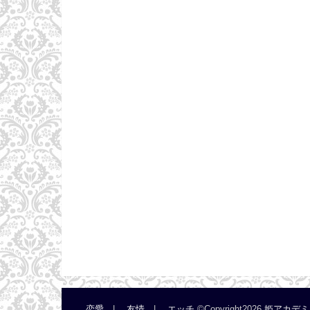
恋愛
友情
エッチ
©Copyright2026
姫アカデミ