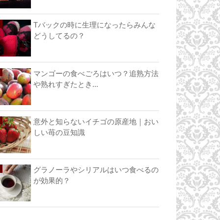
Tバックの時に生理になったらみんな
どうしてるの？
マンゴーの食べごろはいつ？追熟方法
や熟れすぎたとき...
意外と知らないイチゴの原産地｜おい
しい苺の豆知識
グラノーラやシリアルはいつ食べるの
が効果的？