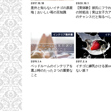
2017.10.18
2020.10.1
意外と知らないイチゴの原産
【実体験】彼氏にフラ
地｜おいしい苺の豆知識
の対処法｜実は女子力
のチャンスだと知るべ
インテリア教科書
イチ
2019.1.4
2017.2.6
ベッドルームのインテリアを
イチゴに練乳かける派o
選ぶ時のたった２つの重要な
ない派？
こと