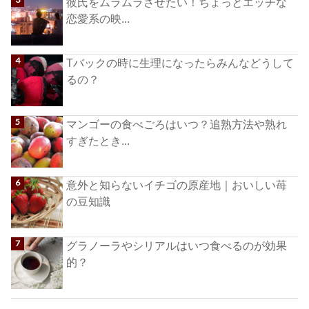
彼氏をムラムラさせたい！ちょっとエッチな
恋愛系の映...
Tバックの時に生理になったらみんなどうして
るの？
マンゴーの食べごろはいつ？追熟方法や熟れ
すぎたとき...
意外と知らないイチゴの原産地｜おいしい苺
の豆知識
グラノーラやシリアルはいつ食べるのが効果
的？