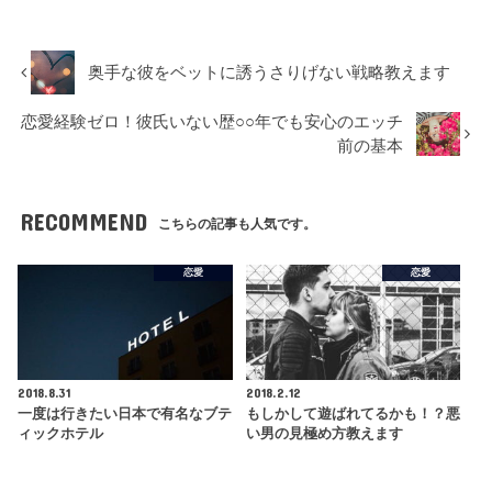
奥手な彼をベットに誘うさりげない戦略教えます
恋愛経験ゼロ！彼氏いない歴○○年でも安心のエッチ
前の基本
RECOMMEND
こちらの記事も人気です。
恋愛
恋愛
2018.8.31
2018.2.12
一度は行きたい日本で有名なブテ
もしかして遊ばれてるかも！？悪
ィックホテル
い男の見極め方教えます