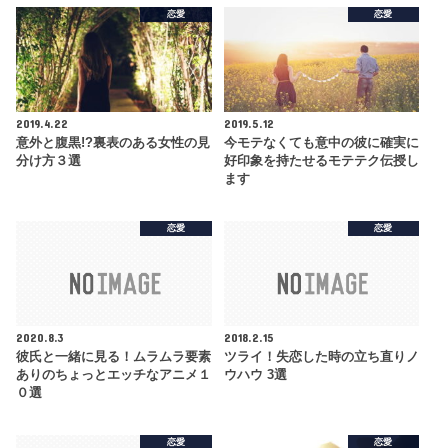
恋愛
恋愛
2019.4.22
2019.5.12
意外と腹黒!?裏表のある女性の見
今モテなくても意中の彼に確実に
分け方３選
好印象を持たせるモテテク伝授し
ます
恋愛
恋愛
2020.8.3
2018.2.15
彼氏と一緒に見る！ムラムラ要素
ツライ！失恋した時の立ち直りノ
ありのちょっとエッチなアニメ１
ウハウ 3選
０選
恋愛
恋愛