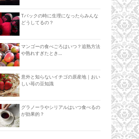
Tバックの時に生理になったらみんな
どうしてるの？
マンゴーの食べごろはいつ？追熟方法
や熟れすぎたとき...
意外と知らないイチゴの原産地｜おい
しい苺の豆知識
グラノーラやシリアルはいつ食べるの
が効果的？