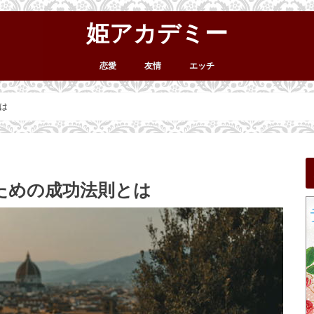
姫アカデミー
恋愛
友情
エッチ
は
ための成功法則とは