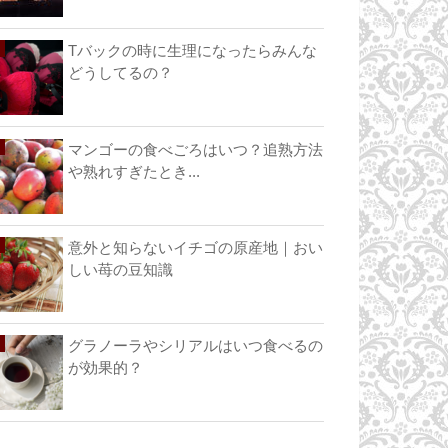
Tバックの時に生理になったらみんな
どうしてるの？
マンゴーの食べごろはいつ？追熟方法
や熟れすぎたとき...
意外と知らないイチゴの原産地｜おい
しい苺の豆知識
グラノーラやシリアルはいつ食べるの
が効果的？