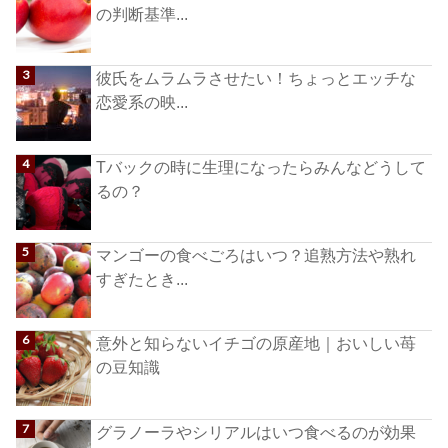
の判断基準...
彼氏をムラムラさせたい！ちょっとエッチな
恋愛系の映...
Tバックの時に生理になったらみんなどうして
るの？
マンゴーの食べごろはいつ？追熟方法や熟れ
すぎたとき...
意外と知らないイチゴの原産地｜おいしい苺
の豆知識
グラノーラやシリアルはいつ食べるのが効果