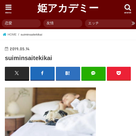
姫アカデミー
menu
search
恋愛
友情
エッチ
HOME
suiminsaitekikai
2019.05.14
suiminsaitekikai