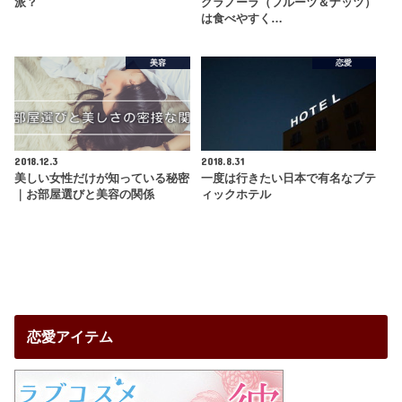
派？
グラノーラ（フルーツ＆ナッツ）
は食べやすく…
美容
恋愛
2018.12.3
2018.8.31
美しい女性だけが知っている秘密
一度は行きたい日本で有名なブテ
｜お部屋選びと美容の関係
ィックホテル
恋愛アイテム