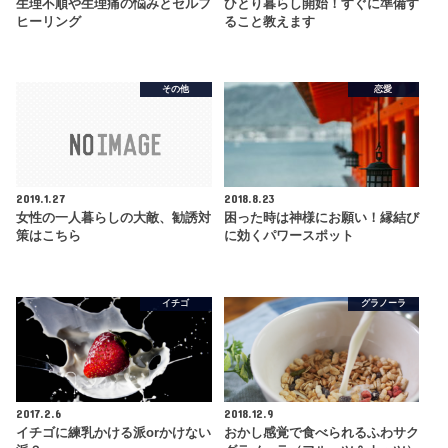
生理不順や生理痛の悩みとセルフ
ひとり暮らし開始！すぐに準備す
ヒーリング
ること教えます
その他
恋愛
2019.1.27
2018.8.23
女性の一人暮らしの大敵、勧誘対
困った時は神様にお願い！縁結び
策はこちら
に効くパワースポット
イチゴ
グラノーラ
2017.2.6
2018.12.9
イチゴに練乳かける派orかけない
おかし感覚で食べられるふわサク