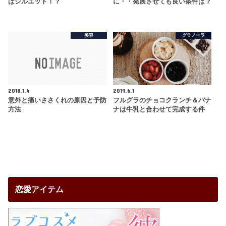
はシルエット！？
に・・発展させても良い条件は？
美容
グラノーラ
2018.1.4
2019.6.1
意外と痛いささくれの原因と予防
フルグラのチョコクランチ＆バナ
方法
ナは牛乳と合わせて完成する件
恋愛アイテム