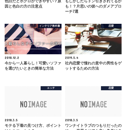
色白だとホクロができやすい？原
もしかしたらドン引きされてるか
因と色白の方の注意点
も！？片思いの彼へのダメアプロ
ーチ7選
インテリア教科書
恋愛
2018.12.2
2019.5.4
今から一人暮らし！可愛いソファ
社内恋愛で憧れの意中の男性をゲ
を選びたいときの簡単な方法
ットするための方法
エッチ
恋愛
2018.3.5
2018.3.5
モテる下着の見つけ方、ポイント
ワンナイトラブのつもりだったの