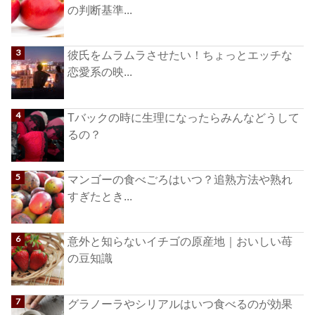
の判断基準...
彼氏をムラムラさせたい！ちょっとエッチな
恋愛系の映...
Tバックの時に生理になったらみんなどうして
るの？
マンゴーの食べごろはいつ？追熟方法や熟れ
すぎたとき...
意外と知らないイチゴの原産地｜おいしい苺
の豆知識
グラノーラやシリアルはいつ食べるのが効果