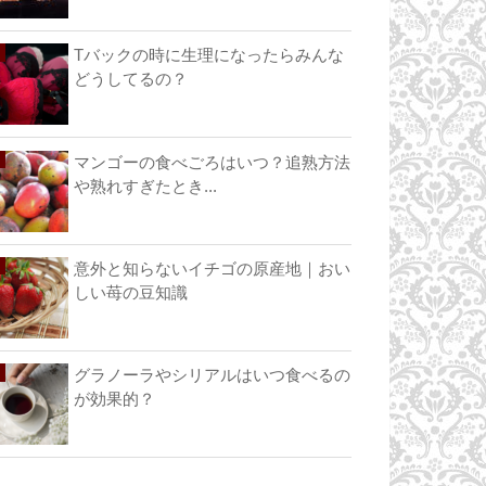
Tバックの時に生理になったらみんな
どうしてるの？
マンゴーの食べごろはいつ？追熟方法
や熟れすぎたとき...
意外と知らないイチゴの原産地｜おい
しい苺の豆知識
グラノーラやシリアルはいつ食べるの
が効果的？