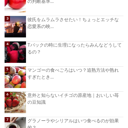
の判断基準...
彼氏をムラムラさせたい！ちょっとエッチな
恋愛系の映...
Tバックの時に生理になったらみんなどうして
るの？
マンゴーの食べごろはいつ？追熟方法や熟れ
すぎたとき...
意外と知らないイチゴの原産地｜おいしい苺
の豆知識
グラノーラやシリアルはいつ食べるのが効果
的？