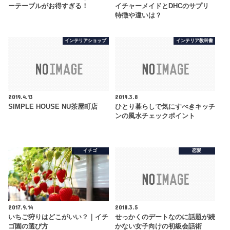
ーテーブルがお得すぎる！
イチャーメイドとDHCのサプリ
特徴や違いは？
インテリアショップ
インテリア教科書
2019.4.13
2019.3.8
SIMPLE HOUSE NU茶屋町店
ひとり暮らしで気にすべきキッチ
ンの風水チェックポイント
イチゴ
恋愛
2017.9.14
2018.3.5
いちご狩りはどこがいい？｜イチ
せっかくのデートなのに話題が続
ゴ園の選び方
かない女子向けの初級会話術