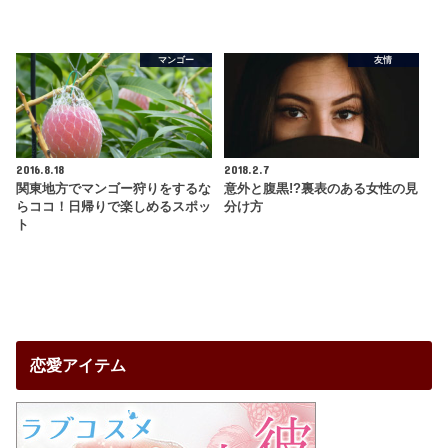
マンゴー
友情
2016.8.18
2018.2.7
関東地方でマンゴー狩りをするな
意外と腹黒!?裏表のある女性の見
らココ！日帰りで楽しめるスポッ
分け方
ト
恋愛アイテム