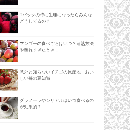
Tバックの時に生理になったらみんな
どうしてるの？
マンゴーの食べごろはいつ？追熟方法
や熟れすぎたとき...
意外と知らないイチゴの原産地｜おい
しい苺の豆知識
グラノーラやシリアルはいつ食べるの
が効果的？