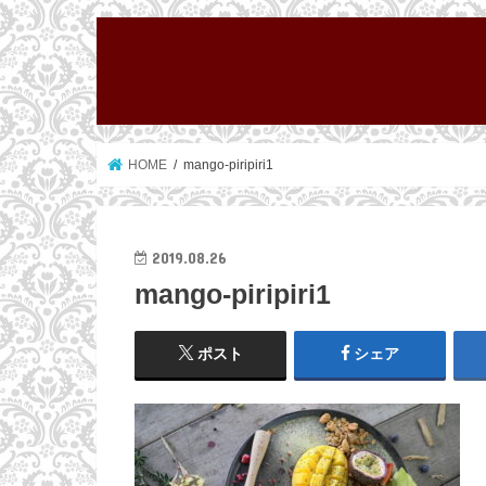
HOME
mango-piripiri1
2019.08.26
mango-piripiri1
ポスト
シェア