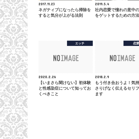
2017.11.23
2019.5.4
ネガティブになったら掃除を
社内恋愛で憧れの意中
すると気分が上がる法則
をゲットするための方
エッチ
恋
2020.2.26
2018.2.9
【いまさら聞けない】初体験
もう付き合おうよ！気
と性感染症について知ってお
さりげなく伝えるセリ
くべきこと
ます