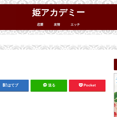
姫アカデミー
恋愛
友情
エッチ
はてブ
送る
Pocket