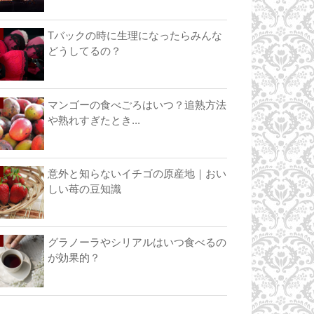
Tバックの時に生理になったらみんな
どうしてるの？
マンゴーの食べごろはいつ？追熟方法
や熟れすぎたとき...
意外と知らないイチゴの原産地｜おい
しい苺の豆知識
グラノーラやシリアルはいつ食べるの
が効果的？