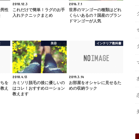
2018.12.3
2016.7.1
の男性
これだけで簡単！ラグのお手
世界のマンゴーの種類はどれ
法
入れテクニックまとめ
くらいあるの？国産のブラン
ドマンゴーが人気
愛
美容
インテリア教科書
2018.4.13
2019.3.14
持ちを
カミソリ脱毛の後に優しいの
お部屋をオシャレに見せるた
フ教え
はコレ！おすすめローション
めの収納ラック
教えます