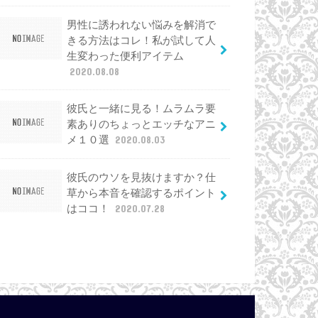
男性に誘われない悩みを解消で
きる方法はコレ！私が試して人
生変わった便利アイテム
2020.08.08
彼氏と一緒に見る！ムラムラ要
素ありのちょっとエッチなアニ
メ１０選
2020.08.03
彼氏のウソを見抜けますか？仕
草から本音を確認するポイント
はココ！
2020.07.28