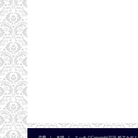
恋愛
友情
エッチ
©Copyright2026
姫アカデミ