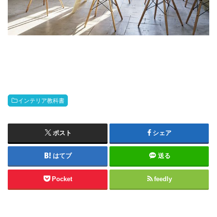
インテリア教科書
ポスト
シェア
はてブ
送る
Pocket
feedly