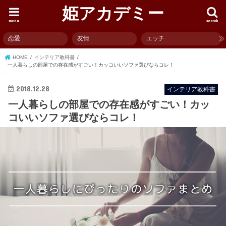
姫アカデミー
menu
search
恋愛
友情
エッチ
HOME
インテリア教科書
一人暮らしの部屋での存在感がすごい！カッコいいソファ選びならコレ！
2018.12.28
インテリア教科書
一人暮らしの部屋での存在感がすごい！カッ
コいいソファ選びならコレ！