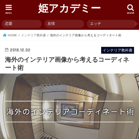
姫アカデミー
menu
search
恋愛
友情
エッチ
HOME
インテリア教科書
海外のインテリア画像から考えるコーディネート術
2018.12.02
インテリア教科書
海外のインテリア画像から考えるコーディネ
ート術