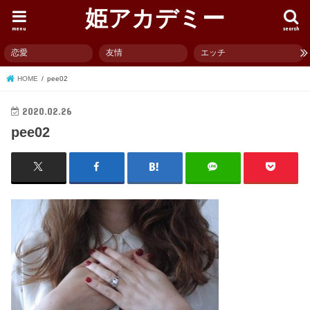
姫アカデミー
menu
search
恋愛
友情
エッチ
HOME
pee02
2020.02.26
pee02