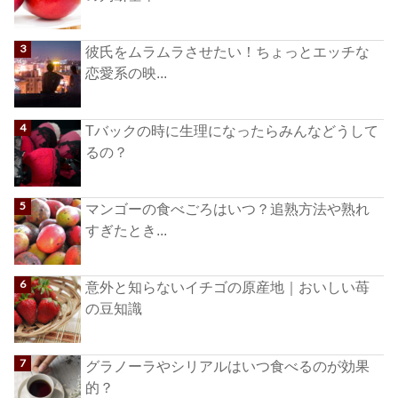
彼氏をムラムラさせたい！ちょっとエッチな
恋愛系の映...
Tバックの時に生理になったらみんなどうして
るの？
マンゴーの食べごろはいつ？追熟方法や熟れ
すぎたとき...
意外と知らないイチゴの原産地｜おいしい苺
の豆知識
グラノーラやシリアルはいつ食べるのが効果
的？