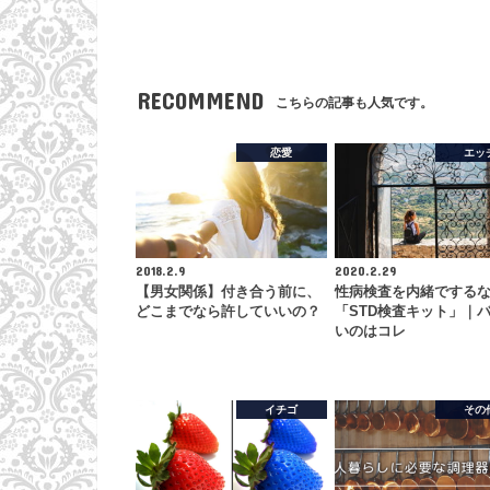
RECOMMEND
こちらの記事も人気です。
恋愛
エッ
2018.2.9
2020.2.29
【男女関係】付き合う前に、
性病検査を内緒でする
どこまでなら許していいの？
「STD検査キット」｜
いのはコレ
イチゴ
その