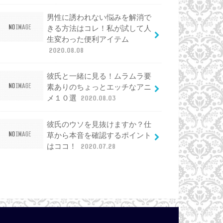
男性に誘われない悩みを解消で
きる方法はコレ！私が試して人
生変わった便利アイテム
2020.08.08
彼氏と一緒に見る！ムラムラ要
素ありのちょっとエッチなアニ
メ１０選
2020.08.03
彼氏のウソを見抜けますか？仕
草から本音を確認するポイント
はココ！
2020.07.28