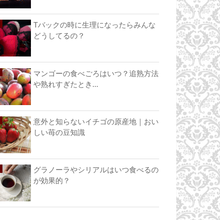
Tバックの時に生理になったらみんな
どうしてるの？
マンゴーの食べごろはいつ？追熟方法
や熟れすぎたとき...
意外と知らないイチゴの原産地｜おい
しい苺の豆知識
グラノーラやシリアルはいつ食べるの
が効果的？