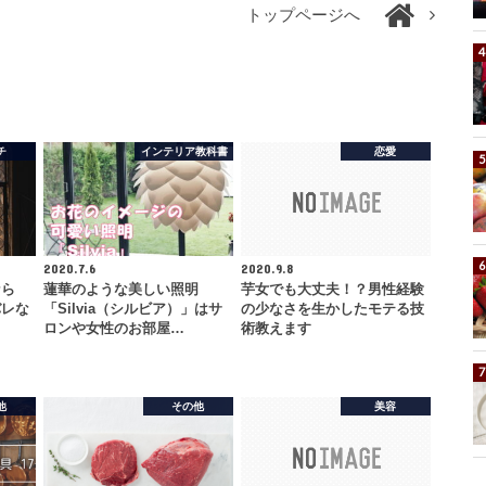
トップページへ
チ
インテリア教科書
恋愛
2020.7.6
2020.9.8
なら
蓮華のような美しい照明
芋女でも大丈夫！？男性経験
バレな
「Silvia（シルビア）」はサ
の少なさを生かしたモテる技
ロンや女性のお部屋…
術教えます
他
その他
美容