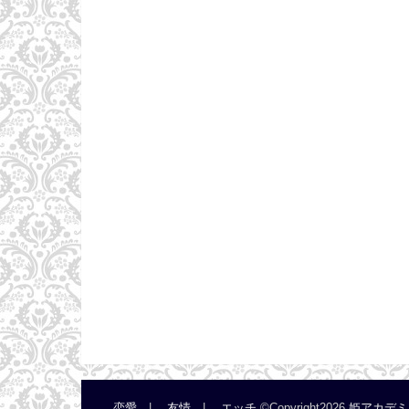
恋愛
友情
エッチ
©Copyright2026
姫アカデミ