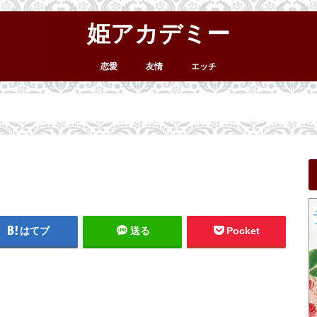
姫アカデミー
恋愛
友情
エッチ
はてブ
送る
Pocket