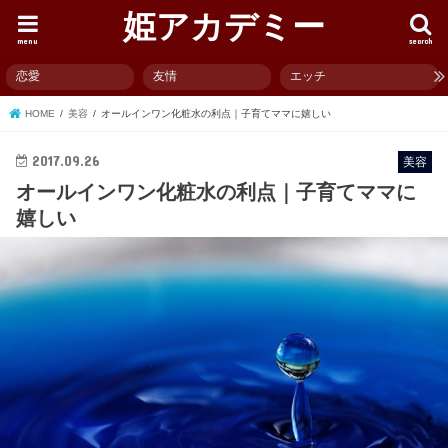
姫アカデミー
menu
search
恋愛
友情
エッチ
HOME
美容
オールインワン化粧水の利点｜子育てママに嬉しい
2017.09.26
美容
オールインワン化粧水の利点｜子育てママに
嬉しい