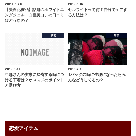
2020.6.24
2019.5.16
【美白化粧品】話題のホワイトニ
セルライトって何？自分でケアす
ングジェル「白雪美白」の口コミ
る方法は？
はどうなの？
美容
美容
2019.8.30
2018.4.3
旦那さんの実家に帰省する時につ
Tバックの時に生理になったらみ
ける下着は？オススメのポイント
んなどうしてるの？
と選び方
恋愛アイテム