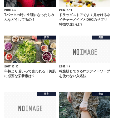
2018.4.3
2017.2.19
Tバックの時に生理になったらみ
ドラッグストアでよく見かけるネ
んなどうしてるの？
イチャーメイドとDHCのサプリ
特徴や違いは？
美容
美容
2017.10.10
2018.1.4
年齢より若いって言われる｜美肌
乾燥肌とできる!?ボディーソープ
に必要な栄養素は？
を使わない入浴法
美容
美容