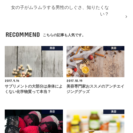
女の子がムラムラする男性のしぐさ、知りたくな
い？
RECOMMEND
こちらの記事も人気です。
美容
美容
2017.9.14
2017.10.19
サプリメントの大部分は身体によ
美容専門家おススメのアンチエイ
くない化学物質って本当？
ジンググッズ
美容
美容