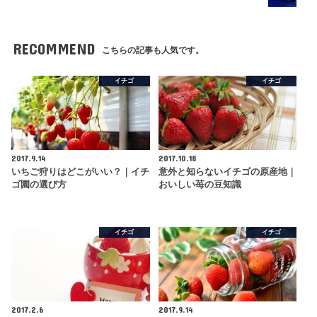
RECOMMEND
こちらの記事も人気です。
イチゴ
イチゴ
2017.9.14
2017.10.18
いちご狩りはどこがいい？｜イチ
意外と知らないイチゴの原産地｜
ゴ園の選び方
おいしい苺の豆知識
イチゴ
イチゴ
2017.2.6
2017.9.14