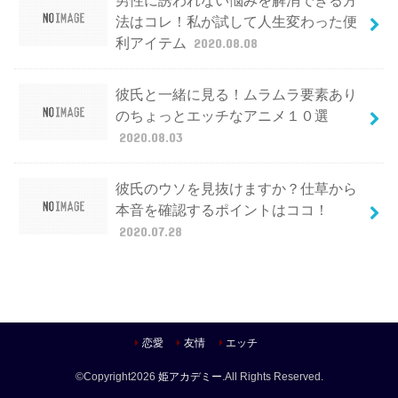
男性に誘われない悩みを解消できる方
法はコレ！私が試して人生変わった便
利アイテム
2020.08.08
彼氏と一緒に見る！ムラムラ要素あり
のちょっとエッチなアニメ１０選
2020.08.03
彼氏のウソを見抜けますか？仕草から
本音を確認するポイントはココ！
2020.07.28
恋愛
友情
エッチ
©Copyright2026
姫アカデミー
.All Rights Reserved.