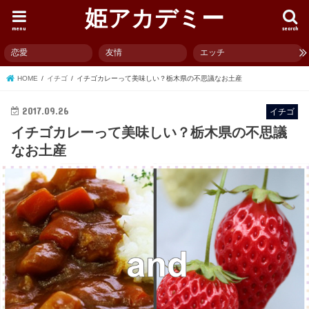
姫アカデミー
menu
search
恋愛
友情
エッチ
HOME
イチゴ
イチゴカレーって美味しい？栃木県の不思議なお土産
2017.09.26
イチゴ
イチゴカレーって美味しい？栃木県の不思議
なお土産