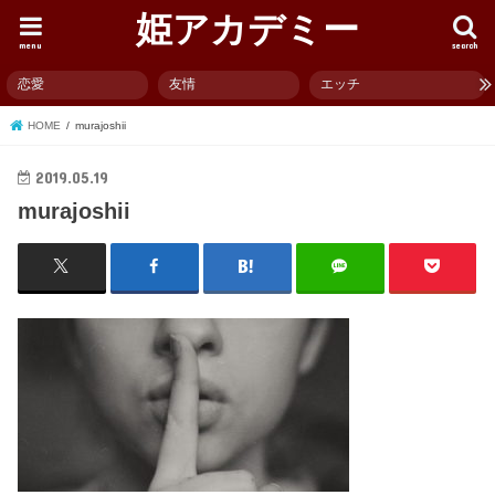
姫アカデミー
menu
search
恋愛
友情
エッチ
HOME
murajoshii
2019.05.19
murajoshii