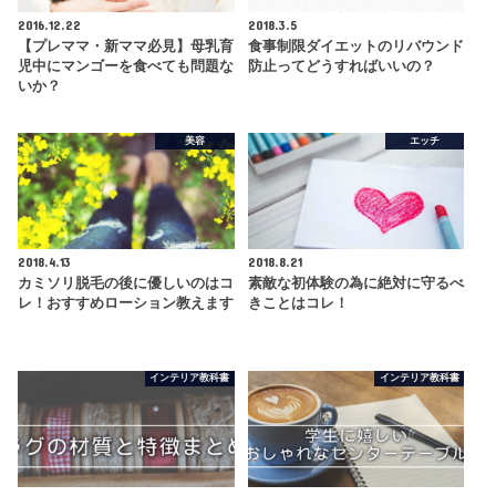
2016.12.22
2018.3.5
【プレママ・新ママ必見】母乳育
食事制限ダイエットのリバウンド
児中にマンゴーを食べても問題な
防止ってどうすればいいの？
いか？
美容
エッチ
2018.4.13
2018.8.21
カミソリ脱毛の後に優しいのはコ
素敵な初体験の為に絶対に守るべ
レ！おすすめローション教えます
きことはコレ！
インテリア教科書
インテリア教科書