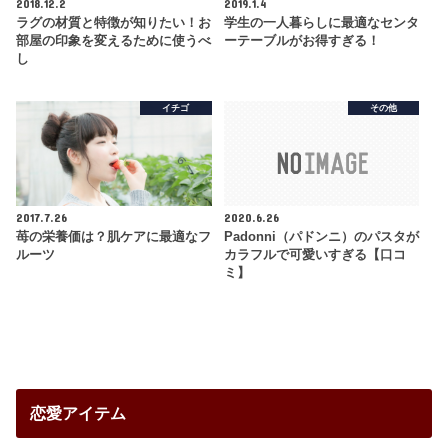
2018.12.2
2019.1.4
ラグの材質と特徴が知りたい！お
学生の一人暮らしに最適なセンタ
部屋の印象を変えるために使うべ
ーテーブルがお得すぎる！
し
イチゴ
その他
2017.7.26
2020.6.26
苺の栄養価は？肌ケアに最適なフ
Padonni（パドンニ）のパスタが
ルーツ
カラフルで可愛いすぎる【口コ
ミ】
恋愛アイテム