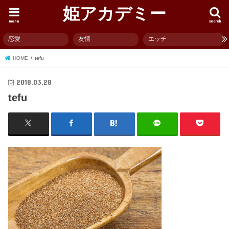
姫アカデミー
menu
search
恋愛
友情
エッチ
HOME
tefu
2018.03.28
tefu