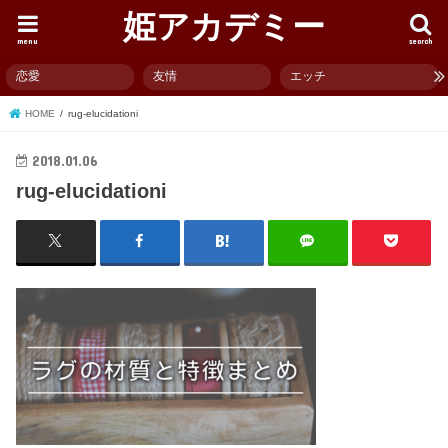
姫アカデミー
menu
search
恋愛
友情
エッチ
HOME
rug-elucidationi
2018.01.06
rug-elucidationi