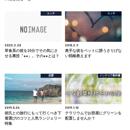
エッチ
エッチ
2020.2.28
2018.2.9
草食系の彼を10分でその気にさ
奥手な彼をベットに誘うさりげな
せる裏技「●●」。その●●とは？
い戦略教えます
恋愛
インテリア教科書
2019.8.26
2019.1.10
彼氏との旅行にもって行くべき下
テラリウムでお部屋にグリーンを
着選びのコツと人気ランジェリー
配置しませんか？
特集