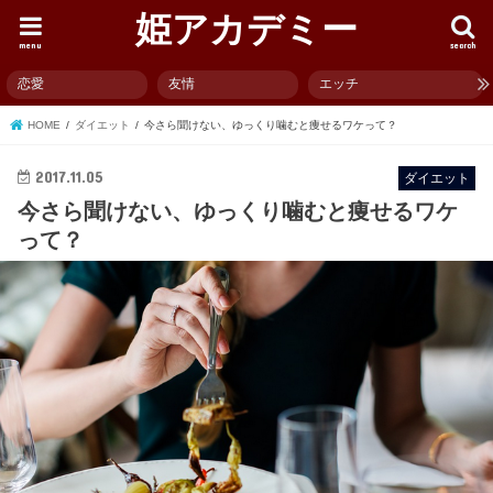
姫アカデミー
menu
search
恋愛
友情
エッチ
HOME
ダイエット
今さら聞けない、ゆっくり噛むと痩せるワケって？
2017.11.05
ダイエット
今さら聞けない、ゆっくり噛むと痩せるワケ
って？