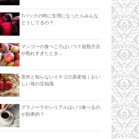
Tバックの時に生理になったらみんな
どうしてるの？
マンゴーの食べごろはいつ？追熟方法
や熟れすぎたとき...
意外と知らないイチゴの原産地｜おい
しい苺の豆知識
グラノーラやシリアルはいつ食べるの
が効果的？