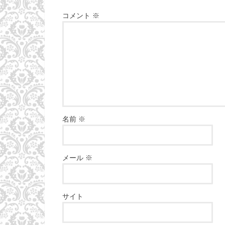
コメント
※
名前
※
メール
※
サイト