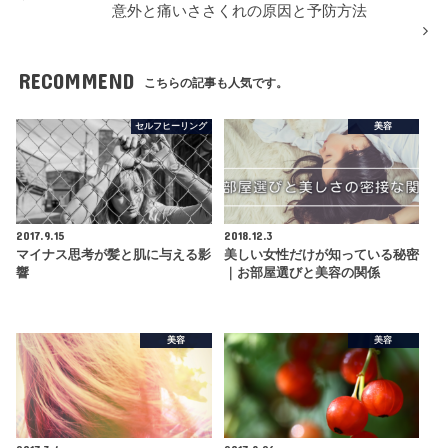
意外と痛いささくれの原因と予防方法
RECOMMEND
こちらの記事も人気です。
セルフヒーリング
美容
2017.9.15
2018.12.3
マイナス思考が髪と肌に与える影
美しい女性だけが知っている秘密
響
｜お部屋選びと美容の関係
美容
美容