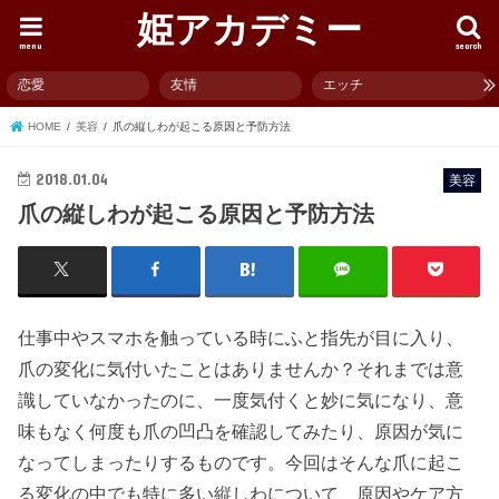
姫アカデミー
menu
search
恋愛
友情
エッチ
HOME
美容
爪の縦しわが起こる原因と予防方法
2018.01.04
美容
爪の縦しわが起こる原因と予防方法
仕事中やスマホを触っている時にふと指先が目に入り、
爪の変化に気付いたことはありませんか？それまでは意
識していなかったのに、一度気付くと妙に気になり、意
味もなく何度も爪の凹凸を確認してみたり、原因が気に
なってしまったりするものです。今回はそんな爪に起こ
る変化の中でも特に多い縦しわについて、原因やケア方