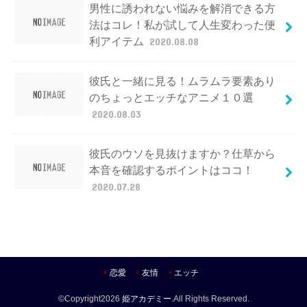
男性に誘われない悩みを解消できる方
法はコレ！私が試して人生変わった便
利アイテム
2020.08.08
彼氏と一緒に見る！ムラムラ要素あり
のちょっとエッチなアニメ１０選
2020.08.03
彼氏のウソを見抜けますか？仕草から
本音を確認するポイントはココ！
2020.07.28
恋愛
友情
エッチ
©Copyright2026
姫アカデミー
.All Rights Reserved.