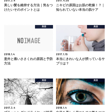
2017.3.4
2017.9.26
美しい髪を維持する方法｜気をつ
ニキビの原因はお肌の乾燥！？｜
けたいそのポイントとは
知られていない本当の肌ケア
美容
美容
2018.1.4
2017.1.15
意外と痛いささくれの原因と予防
本当にきれいな人が摂っているサ
方法
プリは？
美容
美容
2017.3.4
2018.1.4