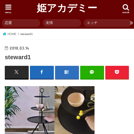
姫アカデミー
menu
search
恋愛
友情
エッチ
HOME
steward1
2018.03.14
steward1