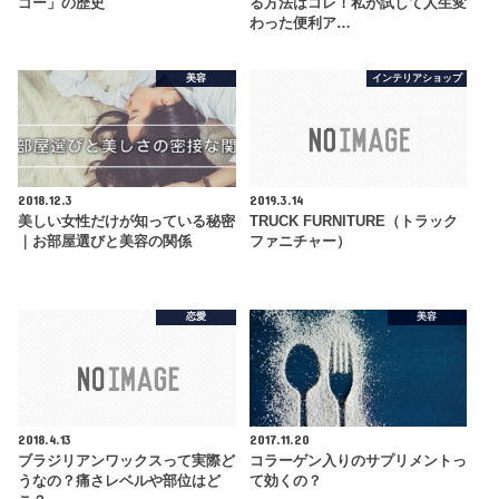
ゴー」の歴史
る方法はコレ！私が試して人生変
わった便利ア…
美容
インテリアショップ
2018.12.3
2019.3.14
美しい女性だけが知っている秘密
TRUCK FURNITURE（トラック
｜お部屋選びと美容の関係
ファニチャー）
恋愛
美容
2018.4.13
2017.11.20
ブラジリアンワックスって実際ど
コラーゲン入りのサプリメントっ
うなの？痛さレベルや部位はど
て効くの？