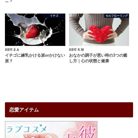
こ？
イチゴ
セルフヒーリング
2017.2.6
2017.9.12
イチゴに練乳かける派orかけない
おなかの調子が悪い時の3つの癒
派？
し方｜心の状態と健康
恋愛アイテム