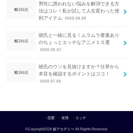
男性に誘われない悩みを解消できる方
法はコレ！私が試して人生変わった便
利アイテム
2020.08.08
彼氏と一緒に見る！ムラムラ要素あり
のちょっとエッチなアニメ１０選
2020.08.03
彼氏のウソを見抜けますか？仕草から
本音を確認するポイントはココ！
2020.07.28
恋愛
友情
エッチ
©Copyright2026
姫アカデミー
.All Rights Reserved.