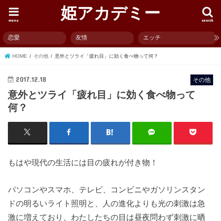
姫アカデミー
menu
search
恋愛
友情
エッチ
HOME
その他
意外とツライ「疲れ目」に効く食べ物って何？
2017.12.18
その他
意外とツライ「疲れ目」に効く食べ物って
何？
もはや現代の生活には目の疲れが付き物！
パソコンやスマホ、テレビ、コンビニやガソリンスタン
ドの明るいライト照明と、人の進化よりも光の刺激は急
激に増えており、わたしたちの目は昼夜問わず刺激に晒