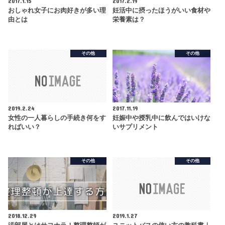
2017.1.15
2017.2.19
おしゃれ女子にお肉好きが多い理
妊活中に摂ったほうがいい食材や
由とは
栄養素は？
その他
その他
2019.2.24
2017.11.19
女性の一人暮らしの手続き何をす
妊娠中や授乳中に飲んではいけな
ればいい？
いサプリメント
その他
その他
2018.12.29
2019.1.27